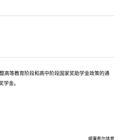
）
于调整高等教育阶段和高中阶段国家奖助学金政策的通
志奖学金。
威廉希尔体育