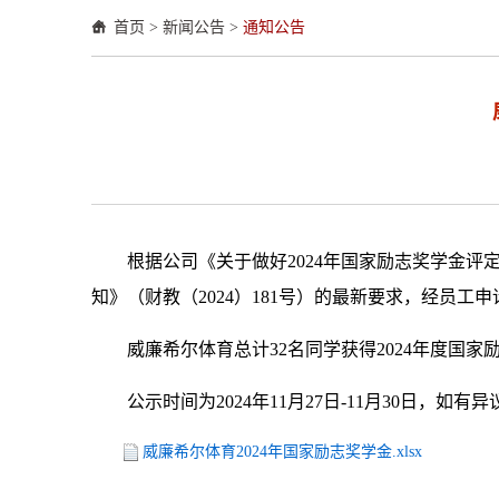
首页
>
新闻公告
>
通知公告
根据公司《关于做好2024年国家励志奖学金评
知》（财教（2024）181号）的最新要求，经员工
威廉希尔体育总计32
名
同学获得2024年度国
公示时间为2024年11月27日-11月30日，如有
威廉希尔体育2024年国家励志奖学金.xlsx