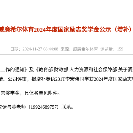
威廉希尔体育2024年度国家励志奖学金公示（增补
日期：2024-11-27 08:44:08 来源：威廉希尔体育 浏览量：
159
定工作的通知》及《教育部 财政部 人力资源和社会保障部 关
申请、公司评审，拟增补英语231T李宏伟同学获2024年度国家励
家励志奖学金，具体名单见附件。
异议请与黄老师（1
9924689757）联系。