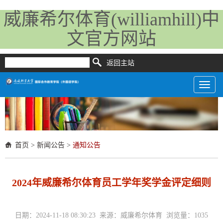
威廉希尔体育(williamhill)中
文官方网站
返回主站
Toggl
naviga
首页
>
新闻公告
>
通知公告
2024年威廉希尔体育员工学年奖学金评定细则
日期：2024-11-18 08:30:23 来源：威廉希尔体育 浏览量：
1035