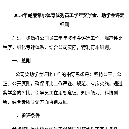
20
24
年威廉希尔体育
优秀员工学年奖学金、助学金评定
细则
为进一步做好公司员工学年奖学金评选工作，规范评比
程序，细化考评体系，结合公司实际，特制订本细则。
一、总则
公司奖助学金评比工作的指导思想是：坚持公平、公
正、公开原则，确保评比工作严谨、规范、有序实施。通过
奖学金的评比，引导员工在思想道德、知识能力、科技创
新、综合素质等诸方面协调发展。
二、参评条件