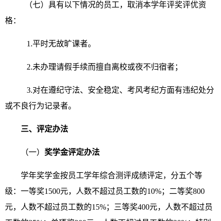
（七）具有以下情况的员工，取消本学年评奖评优资
格：
1.平时无故旷课者。
2.未办理请假手续而擅自离校或夜不归宿者；
3.对在遵纪守法、安全稳定、考风考纪方面有违纪处分
或不良行为记录者。
三、评定办法
（一）
奖学金评定办法
学年奖学金按员工学年综合测评成绩评定，分五个等
级：一等奖1500元，人数不超过员工数的10%；二等奖800
元，人数不超过员工数的15%；三等奖400元，人数不超过员