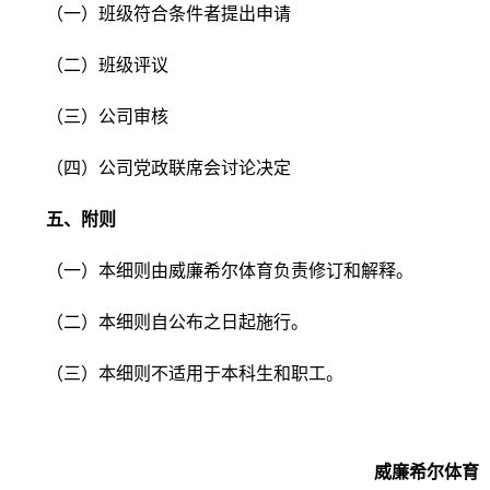
（一）班级符合条件者提出申请
（二）班级评议
（三）公司审核
（四）公司党政联席会讨论决定
五
、
附则
（一）本细则由威廉希尔体育负责修订和解释。
（二）本细则自公布之日起施行。
（三）本细则不适用于本科生和职工。
威廉希尔体育