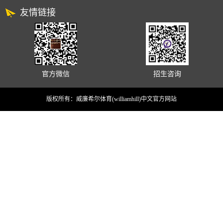
友情链接
官方微信
招生咨询
版权所有：威廉希尔体育(williamhill)中文官方网站