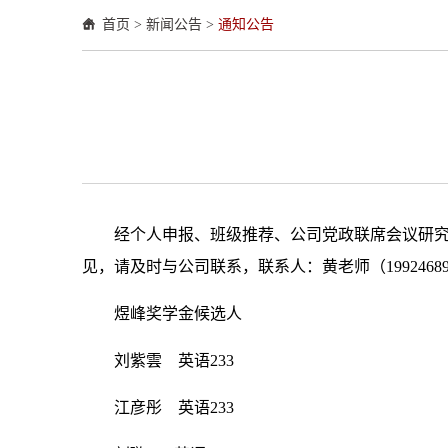
首页
>
新闻公告
>
通知公告
经个人申报、班级推荐、公司党政联席会议研究决
见，请及时与公司联系，联系人：
黄
老师（
1992468
煜峰奖学金候选人
刘紫雲 英语
233
江彦彤
英语233