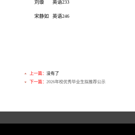
刘璇
英语233
宋静如 英语246
上一篇：
没有了
下一篇：
2026年校优秀毕业生拟推荐公示