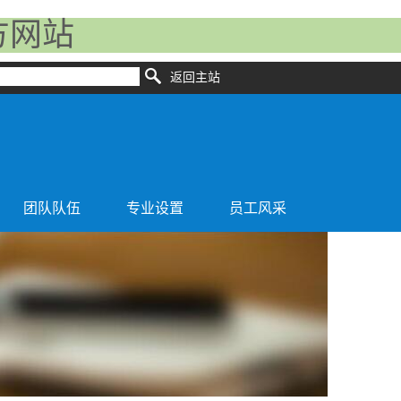
官方网站
返回主站
团队队伍
专业设置
员工风采