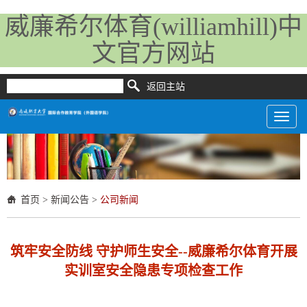
威廉希尔体育(williamhill)中
文官方网站
返回主站
Toggl
naviga
首页
>
新闻公告
>
公司新闻
筑牢安全防线 守护师生安全--威廉希尔体育开展
实训室安全隐患专项检查工作