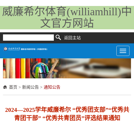
威廉希尔体育(williamhill)中
文官方网站
返回主站
Toggl
naviga
首页
>
新闻公告
>
通知公告
2024—2025学年威廉希尔 “优秀团支部”“优秀共
青团干部” “优秀共青团员”评选结果通知