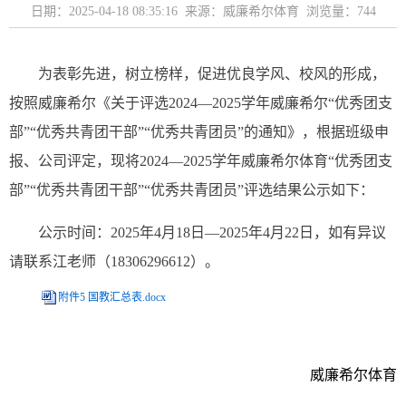
日期：2025-04-18 08:35:16 来源：威廉希尔体育 浏览量：
744
为表彰先进，树立榜样，促进优良学风、校风的形成，
按照威廉希尔《
关于评选2024—2025学年威廉希尔
“优秀团支
部”“优秀共青团干部”
“优秀共青团员”的通知
》，根据班级
申
报、公司评定，现将
2024—2025学年威廉希尔体育
“优秀团支
部”“优秀共青团干部”
“优秀共青团员”
评选结果公示如下
：
公示时间：2025年4月18日—2025年4月22日，如有异议
请联系江老师（
18306296612
）。
附件5 国教汇总表.docx
威廉希尔体育